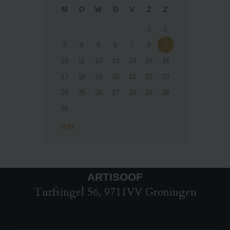
M
D
W
D
V
Z
Z
1
2
3
4
5
6
7
8
9
10
11
12
13
14
15
16
17
18
19
20
21
22
23
24
25
26
27
28
29
30
31
« JUN
ARTISOOF
Turfsingel 56, 9711VV Groningen