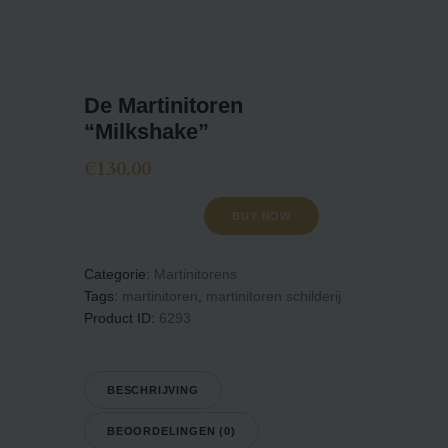
ARTISOOF
De Martinitoren
“Milkshake”
HOME
€
130.00
TATTOOS
ART
BUY NOW
WORKSHOPS
SHOP
Categorie:
Martinitorens
Tags:
martinitoren
,
martinitoren schilderij
CONTACTS
Product ID:
6293
BESCHRIJVING
BEOORDELINGEN (0)