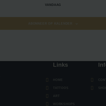
VANDAAG
ABONNEER OP KALENDER
Links
In
n
HOME
CON
TATTOOS
SHO
ART
WORKSHOPS