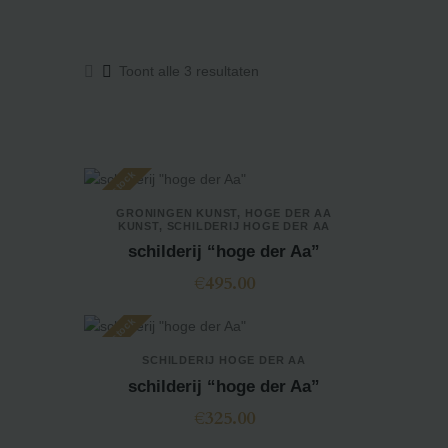
ARTISOOF
Toont alle 3 resultaten
HOME
TATTOOS
Out of stock
ART
GRONINGEN KUNST
,
HOGE DER AA
KUNST
,
SCHILDERIJ HOGE DER AA
WORKSHOPS
schilderij “hoge der Aa”
SHOP
€
495.00
CONTACTS
Out of stock
SCHILDERIJ HOGE DER AA
schilderij “hoge der Aa”
€
325.00