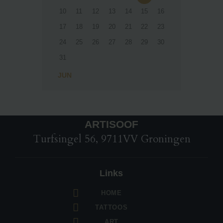
10
11
12
13
14
15
16
17
18
19
20
21
22
23
24
25
26
27
28
29
30
31
« JUN
ARTISOOF
Turfsingel 56, 9711VV Groningen
Links
HOME
TATTOOS
ART