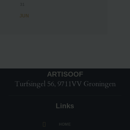
31
« JUN
ARTISOOF
Turfsingel 56, 9711VV Groningen
Links
HOME