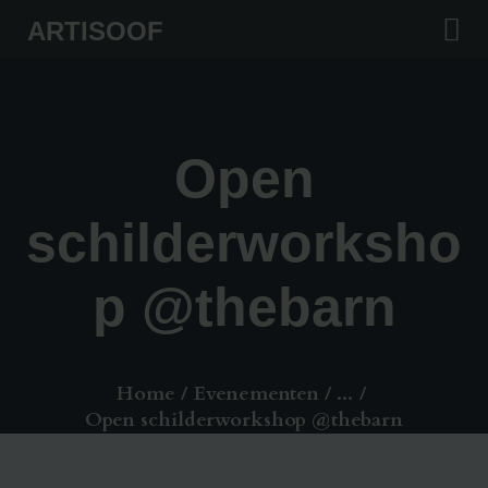
HOME
ARTISOOF
TATTOOS
ARTISOOF
ART
Open
WORKSHOPS
schilderworksho
SHOP
p @thebarn
CONTACTS
Home
Evenementen
...
Open schilderworkshop @thebarn