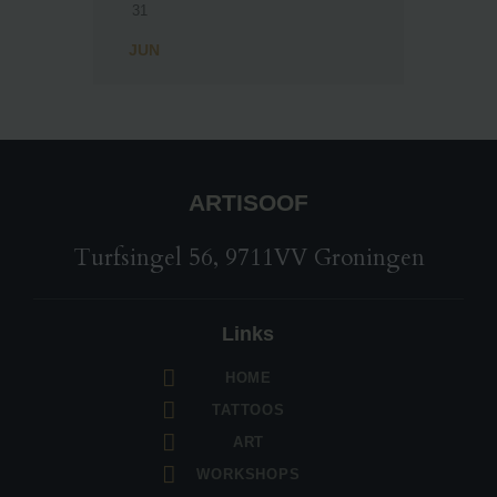
31
« JUN
ARTISOOF
Turfsingel 56, 9711VV Groningen
Links
HOME
TATTOOS
ART
WORKSHOPS