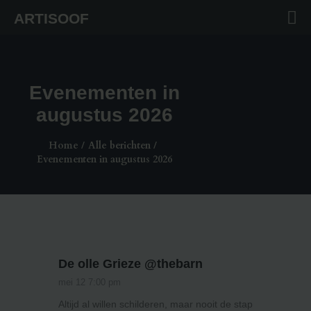
ARTISOOF
ARTISOOF
Evenementen in
HOME
augustus 2026
TATTOOS
ART
Home
Alle berichten
Evenementen in augustus 2026
WORKSHOPS
SHOP
CONTACTS
De olle Grieze @thebarn
mei 12 7:00 pm
Altijd al willen schilderen, maar nooit de stap